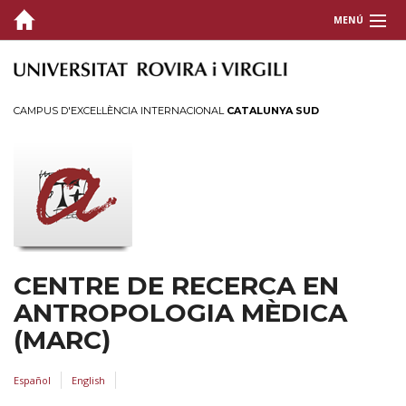
MENÚ
QUI SOM
DOCÈNCIA
CAMPUS D'EXCEL·LÈNCIA INTERNACIONAL
CATALUNYA SUD
MIAMSg
Doctorat Antropologia i Comunicació
Diploma de Postgrau en Salut Mental Col·lectiva
Tesis per membres del MARC
RECERCA I TRANSFERÈNCIA
CENTRE DE RECERCA EN
PUBLICACIONS
ANTROPOLOGIA MÈDICA
(MARC)
ESDEVENIMENTS I EXPOSICIONS
Español
English