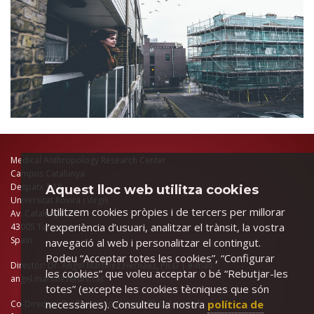
Medical Anthropology Research Center
Campus Catalunya
Despatx 3.16
Aquest lloc web utilitza cookies
Universitat Rovira i Virgili
Utilitzem cookies pròpies i de tercers per millorar
Av. Catalunya 35
l’experiència d’usuari, analitzar el trànsit, la vostra
43005 Tarragona
Spain
navegació al web i personalitzar el contingut.
Podeu “Acceptar totes les cookies”, “Configurar
Director: Dr. Àngel Martínez Hernáez, Ph.D | e-mail:
les cookies” que voleu acceptar o bé “Rebutjar-les
angel.martinez@urv.cat
totes” (excepte les cookies tècniques que són
necessàries). Consulteu la nostra
política de
Co-Director: Dr. Francisco Ortega, Ph.D | e-mail: