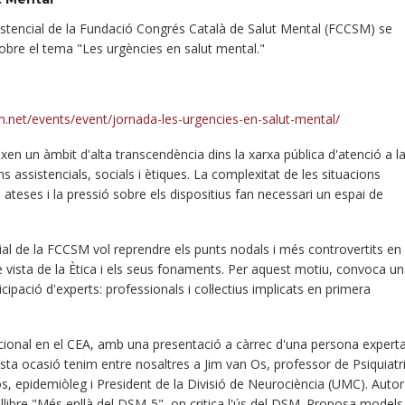
istencial de la Fundació Congrés Català de Salut Mental (FCCSM) se
obre el tema "Les urgències en salut mental."
.net/events/event/jornada-les-urgencies-en-salut-mental/
xen un àmbit d'alta transcendència dins la xarxa pública d'atenció a l
 assistencials, socials i ètiques. La complexitat de les situacions
s ateses i la pressió sobre els dispositius fan necessari un espai de
ial de la FCCSM vol reprendre els punts nodals i més controvertits en
e vista de la Ètica i els seus fonaments. Per aquest motiu, convoca un
cipació d'experts: professionals i col·lectius implicats en primera
icional en el CEA, amb una presentació a càrrec d'una persona experta
ta ocasió tenim entre nosaltres a Jim van Os, professor de Psiquiatr
os, epidemiòleg i President de la Divisió de Neurociència (UMC). Autor
l llibre "Més enllà del DSM-5", on critica l'ús del DSM. Proposa models