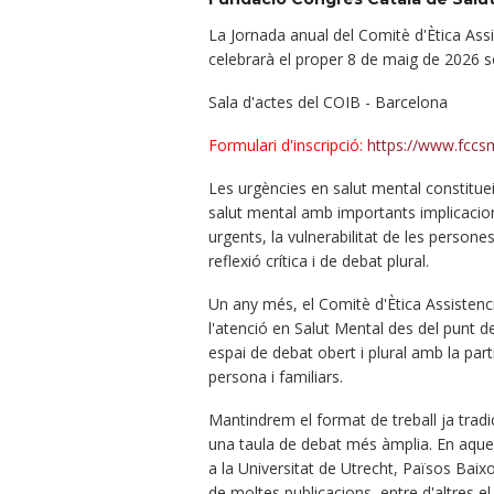
La Jornada anual del Comitè d'Ètica Ass
celebrarà el proper 8 de maig de 2026 s
Sala d'actes del COIB - Barcelona
Formulari d'inscripció:
https://www.fccsm
Les urgències en salut mental constituei
salut mental amb importants implicacions
urgents, la vulnerabilitat de les persone
reflexió crítica i de debat plural.
Un any més, el Comitè d'Ètica Assistenc
l'atenció en Salut Mental des del punt d
espai de debat obert i plural amb la parti
persona i familiars.
Mantindrem el format de treball ja trad
una taula de debat més àmplia. En aques
a la Universitat de Utrecht, Països Baix
de moltes publicacions, entre d'altres e