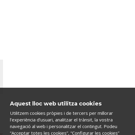
Aquest lloc web utilitza cookies
Utilitzem cookies pròpies i de tercers per millorar
l’experiència d’usuari, analitzar el trànsit, la vostra
navegació al web i personalitzar el contingut. Podeu
“Acceptar totes les cookies”, “Configurar les cookies”
ar