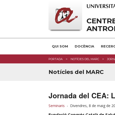
CENTRE
ANTRO
QUI SOM
DOCÈNCIA
RECERC
PORTADA
NOTÍCIES DEL MARC
JORN
Notícies del MARC
Jornada del CEA: L
Seminaris
-
Divendres, 8 de maig de 2
Fundació Congrés Català de Salu